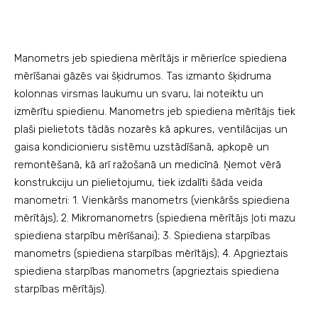
Manometrs jeb spiediena mērītājs ir mērierīce spiediena
mērīšanai gāzēs vai šķidrumos. Tas izmanto šķidruma
kolonnas virsmas laukumu un svaru, lai noteiktu un
izmērītu spiedienu. Manometrs jeb spiediena mērītājs tiek
plaši pielietots tādās nozarēs kā apkures, ventilācijas un
gaisa kondicionieru sistēmu uzstādīšanā, apkopē un
remontēšanā, kā arī ražošanā un medicīnā. Ņemot vērā
konstrukciju un pielietojumu, tiek izdalīti šāda veida
manometri: 1. Vienkāršs manometrs (vienkāršs spiediena
mērītājs); 2. Mikromanometrs (spiediena mērītājs ļoti mazu
spiediena starpību mērīšanai); 3. Spiediena starpības
manometrs (spiediena starpības mērītājs); 4. Apgrieztais
spiediena starpības manometrs (apgrieztais spiediena
starpības mērītājs).