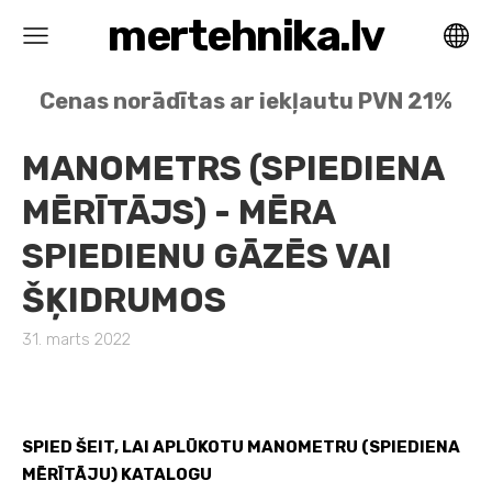
mertehnika.lv
Cenas norādītas ar iekļautu PVN 21%
MANOMETRS (SPIEDIENA
MĒRĪTĀJS) - MĒRA
SPIEDIENU GĀZĒS VAI
ŠĶIDRUMOS
31. marts 2022
SPIED ŠEIT, LAI APLŪKOTU MANOMETRU (SPIEDIENA
MĒRĪTĀJU) KATALOGU