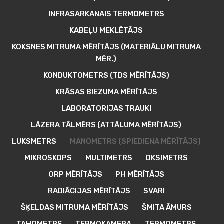
INFRASARKANAIS TERMOMETRS
KABEĻU MEKLĒTĀJS
KOKSNES MITRUMA MĒRĪTĀJS (MATERIĀLU MITRUMA
MĒR.)
KONDUKTOMETRS (TDS MĒRĪTĀJS)
KRĀSAS BIEZUMA MĒRĪTĀJS
LABORATORIJAS TRAUKI
LĀZERA TĀLMĒRS (ATTĀLUMA MĒRĪTĀJS)
LUKSMETRS
MANOMETRS (SPIEDIENA MĒRĪTĀJS)
MIKROSKOPS
MULTIMETRS
OKSIMETRS
ORP MĒRĪTĀJS
PH MĒRĪTĀJS
RADIĀCIJAS MĒRĪTĀJS
SVARI
ŠĶELDAS MITRUMA MĒRĪTĀJS
ŠMITA ĀMURS
TAHOMETRS
TERMOKAMERA
TERMOMETRS