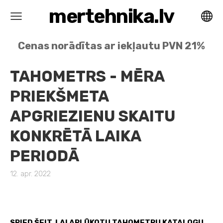
mertehnika.lv
Cenas norādītas ar iekļautu PVN 21%
TAHOMETRS - MĒRA
PRIEKŠMETA
APGRIEZIENU SKAITU
KONKRĒTĀ LAIKA
PERIODĀ
12. apr. 2022
SPIED ŠEIT, LAI APLŪKOTU TAHOMETRU KATALOGU