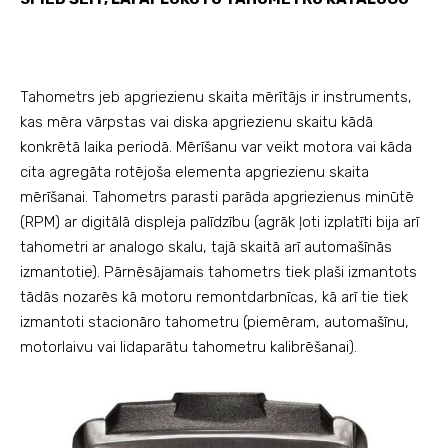
Tahometrs jeb apgriezienu skaita mērītājs ir instruments,
kas mēra vārpstas vai diska apgriezienu skaitu kādā
konkrētā laika periodā. Mērīšanu var veikt motora vai kāda
cita agregāta rotējoša elementa apgriezienu skaita
mērīšanai. Tahometrs parasti parāda apgriezienus minūtē
(RPM) ar digitālā displeja palīdzību (agrāk ļoti izplatīti bija arī
tahometri ar analogo skalu, tajā skaitā arī automašīnās
izmantotie). Pārnēsājamais tahometrs tiek plaši izmantots
tādās nozarēs kā motoru remontdarbnīcas, kā arī tie tiek
izmantoti stacionāro tahometru (piemēram, automašīnu,
motorlaivu vai lidaparātu tahometru kalibrēšanai).