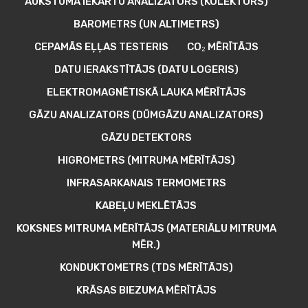
AUKSTUMA IEKĀRTU ANALIZATORS (KOLEKTORS)
BAROMETRS (UN ALTIMETRS)
CEPAMĀS EĻĻAS TESTERIS
CO₂ MĒRĪTĀJS
DATU IERAKSTĪTĀJS (DATU LOGERIS)
ELEKTROMAGNĒTISKĀ LAUKA MĒRĪTĀJS
GĀZU ANALIZATORS (DŪMGĀZU ANALIZATORS)
GĀZU DETEKTORS
HIGROMETRS (MITRUMA MĒRĪTĀJS)
INFRASARKANAIS TERMOMETRS
KABEĻU MEKLĒTĀJS
KOKSNES MITRUMA MĒRĪTĀJS (MATERIĀLU MITRUMA
MĒR.)
KONDUKTOMETRS (TDS MĒRĪTĀJS)
KRĀSAS BIEZUMA MĒRĪTĀJS