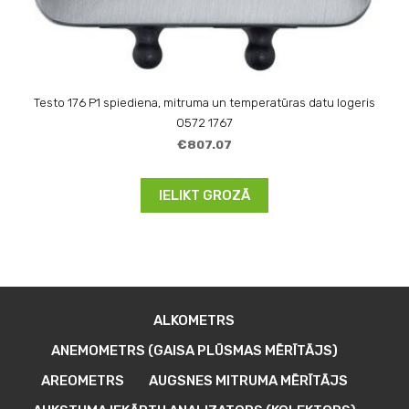
Testo 176 P1 spiediena, mitruma un temperatūras datu logeris
0572 1767
€807.07
IELIKT GROZĀ
ALKOMETRS
ANEMOMETRS (GAISA PLŪSMAS MĒRĪTĀJS)
AREOMETRS
AUGSNES MITRUMA MĒRĪTĀJS