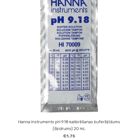
Hanna Instruments pH 9.18 kalibrēšanas buferšķīdums
(šķidrums) 20 mL
€1.75