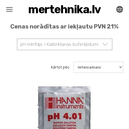
mertehnika.lv
Cenas norādītas ar iekļautu PVN 21%
pH mērītājs > Kalibrēšanas buferšķīdumi
Kārtot pēc