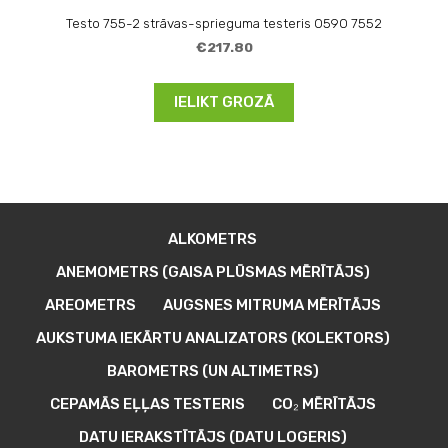
Testo 755-2 strāvas-sprieguma testeris 0590 7552
€217.80
IELIKT GROZĀ
ALKOMETRS
ANEMOMETRS (GAISA PLŪSMAS MĒRĪTĀJS)
AREOMETRS
AUGSNES MITRUMA MĒRĪTĀJS
AUKSTUMA IEKĀRTU ANALIZATORS (KOLEKTORS)
BAROMETRS (UN ALTIMETRS)
CEPAMĀS EĻĻAS TESTERIS
CO₂ MĒRĪTĀJS
DATU IERAKSTĪTĀJS (DATU LOGERIS)