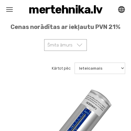
mertehnika.lv
Cenas norādītas ar iekļautu PVN 21%
Šmita āmurs
Kārtot pēc