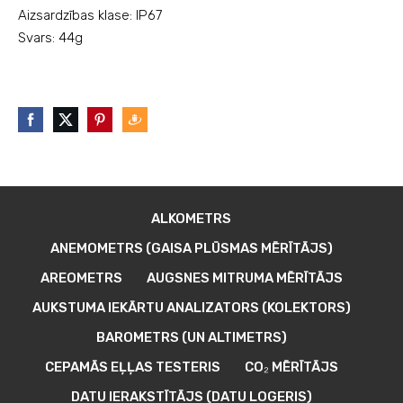
Aizsardzības klase: IP67
Svars: 44g
ALKOMETRS
ANEMOMETRS (GAISA PLŪSMAS MĒRĪTĀJS)
AREOMETRS
AUGSNES MITRUMA MĒRĪTĀJS
AUKSTUMA IEKĀRTU ANALIZATORS (KOLEKTORS)
BAROMETRS (UN ALTIMETRS)
CEPAMĀS EĻĻAS TESTERIS
CO₂ MĒRĪTĀJS
DATU IERAKSTĪTĀJS (DATU LOGERIS)