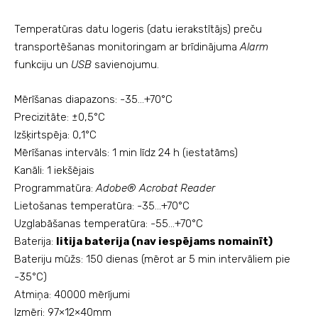
Temperatūras datu logeris (datu ierakstītājs) preču
transportēšanas monitoringam ar
brīdinājuma
Alarm
funkciju un
USB
savienojumu.
Mērīšanas diapazons: -35...+70°C
Precizitāte: ±0,5°C
Izšķirtspēja: 0,1°C
Mērīšanas intervāls: 1 min līdz 24 h (iestatāms)
Kanāli: 1 iekšējais
Programmatūra:
Adobe® Acrobat Reader
Lietošanas temperatūra: -35...+70°C
Uzglabāšanas temperatūra: -55...+70°C
Baterija:
litija baterija (nav iespējams nomainīt)
Bateriju mūžs: 150 dienas (mērot ar 5 min intervāliem pie
-35°C)
Atmiņa: 40000 mērījumi
Izmēri: 97×12×40mm