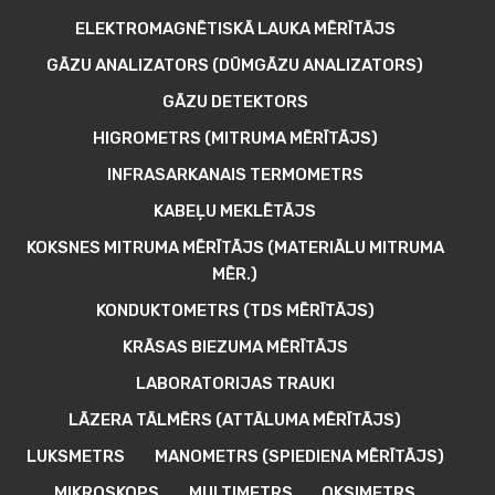
ELEKTROMAGNĒTISKĀ LAUKA MĒRĪTĀJS
GĀZU ANALIZATORS (DŪMGĀZU ANALIZATORS)
GĀZU DETEKTORS
HIGROMETRS (MITRUMA MĒRĪTĀJS)
INFRASARKANAIS TERMOMETRS
KABEĻU MEKLĒTĀJS
KOKSNES MITRUMA MĒRĪTĀJS (MATERIĀLU MITRUMA
MĒR.)
KONDUKTOMETRS (TDS MĒRĪTĀJS)
KRĀSAS BIEZUMA MĒRĪTĀJS
LABORATORIJAS TRAUKI
LĀZERA TĀLMĒRS (ATTĀLUMA MĒRĪTĀJS)
LUKSMETRS
MANOMETRS (SPIEDIENA MĒRĪTĀJS)
MIKROSKOPS
MULTIMETRS
OKSIMETRS