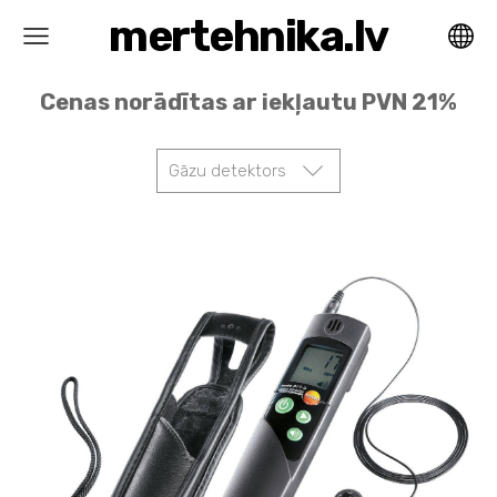
mertehnika.lv
Cenas norādītas ar iekļautu PVN 21%
Gāzu detektors