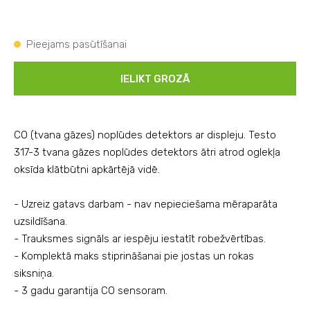
Pieejams pasūtīšanai
IELIKT GROZĀ
CO (tvana gāzes) noplūdes detektors ar displeju. Testo
317-3 tvana gāzes noplūdes detektors ātri atrod oglekļa
oksīda klātbūtni apkārtējā vidē.
- Uzreiz gatavs darbam - nav nepieciešama mēraparāta
uzsildīšana.
- Trauksmes signāls ar iespēju iestatīt robežvērtības.
- Komplektā maks stiprināšanai pie jostas un rokas
siksniņa.
- 3 gadu garantija CO sensoram.