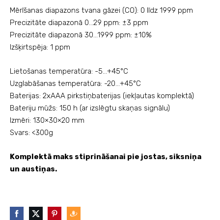
Mērīšanas diapazons tvana gāzei (
CO):
0 līdz 1999 ppm
Precizitāte diapazonā 0...29 ppm: ±3 ppm
Precizitāte diapazonā 30...1999 ppm:
±10%
Izšķirtspēja: 1 ppm
Lietošanas temperatūra: -5...+45°C
Uzglabāšanas temperatūra: -20...+45°C
Baterijas:
2xAAA pirkstiņbaterijas (iekļautas komplektā)
Bateriju mūžs: 150 h (ar izslēgtu skaņas signālu)
Izmēri: 130×30×20 mm
Svars: <300g
Komplektā maks stiprināšanai pie jostas, siksniņa
un austiņas.