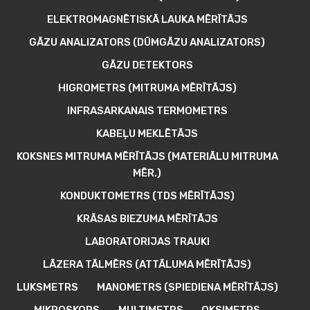
ELEKTROMAGNĒTISKĀ LAUKA MĒRĪTĀJS
GĀZU ANALIZATORS (DŪMGĀZU ANALIZATORS)
GĀZU DETEKTORS
HIGROMETRS (MITRUMA MĒRĪTĀJS)
INFRASARKANAIS TERMOMETRS
KABEĻU MEKLĒTĀJS
KOKSNES MITRUMA MĒRĪTĀJS (MATERIĀLU MITRUMA
MĒR.)
KONDUKTOMETRS (TDS MĒRĪTĀJS)
KRĀSAS BIEZUMA MĒRĪTĀJS
LABORATORIJAS TRAUKI
LĀZERA TĀLMĒRS (ATTĀLUMA MĒRĪTĀJS)
LUKSMETRS
MANOMETRS (SPIEDIENA MĒRĪTĀJS)
MIKROSKOPS
MULTIMETRS
OKSIMETRS