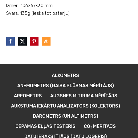
Izmēri: 106×67×30 mm
Svars: 135g
(ieskaitot bateriju)
ALKOMETRS
ANEMOMETRS (GAISA PLŪSMAS MĒRĪTĀJS)
AREOMETRS
AUGSNES MITRUMA MĒRĪTĀJS
AUKSTUMA IEKĀRTU ANALIZATORS (KOLEKTORS)
BAROMETRS (UN ALTIMETRS)
CEPAMĀS EĻĻAS TESTERIS
CO₂ MĒRĪTĀJS
DATU IERAKSTĪTĀJS (DATU LOGERIS)