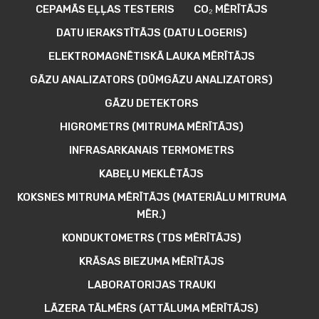
CEPAMĀS EĻĻAS TESTERIS
CO₂ MĒRĪTĀJS
DATU IERAKSTĪTĀJS (DATU LOGERIS)
ELEKTROMAGNĒTISKĀ LAUKA MĒRĪTĀJS
GĀZU ANALIZATORS (DŪMGĀZU ANALIZATORS)
GĀZU DETEKTORS
HIGROMETRS (MITRUMA MĒRĪTĀJS)
INFRASARKANAIS TERMOMETRS
KABEĻU MEKLĒTĀJS
KOKSNES MITRUMA MĒRĪTĀJS (MATERIĀLU MITRUMA
MĒR.)
KONDUKTOMETRS (TDS MĒRĪTĀJS)
KRĀSAS BIEZUMA MĒRĪTĀJS
LABORATORIJAS TRAUKI
LĀZERA TĀLMĒRS (ATTĀLUMA MĒRĪTĀJS)