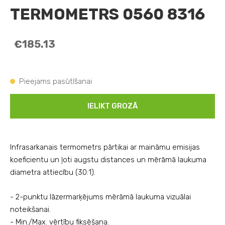
TERMOMETRS 0560 8316
€185.13
Pieejams pasūtīšanai
IELIKT GROZĀ
Infrasarkanais termometrs pārtikai ar maināmu emisijas
koeficientu un ļ
oti augstu d
istances un mērāmā laukuma
diametra attiecību (30:1)
.
- 2-punktu lāzermarķējums mērāmā laukuma vizuālai
noteikšanai.
- Min./Max. vērtību fiksēšana.