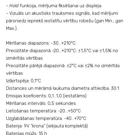
-
Hold
funkcija, mērījuma fiksēšanai uz displeja.
- Vizuāls un akustisks trauksmes signāls, kad mērījumi
pārsniedz iepriekš iestatītu vērtību robežu (gan Min., gan
Max.).
Mērīšanas diapazons: -30...+210°C
Precizitāte diapazonā -20...+210°C: ±1,5°C vai ±1,5% no
izmērītās vērtības
Precizitāte pārējā diapazonā: ±2°C vai ±2% no izmērītās
vērtības
Izšķirtspēja: 0,1°C
Distances un mērāmā laukuma diametra attiecība: 30:1
Emisijas koeficients: 0,1...1,0 (iestatāms)
Mērīšanas intervāls: 0,5 sekundes
Lietošanas temperatūra: -20...+50°C
Uzglabāšanas temperatūra: -40...+70°C
Baterija: 9V "krona" (iekļauta komplektā)
Baterijas mūžs: 15 h