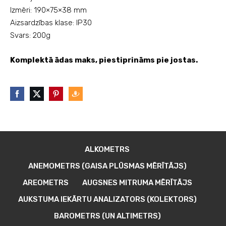
Izmēri: 190×75×38 mm
Aizsardzības klase: IP30
Svars: 200g
Komplektā ādas maks, piestiprināms pie jostas.
ALKOMETRS
ANEMOMETRS (GAISA PLŪSMAS MĒRĪTĀJS)
AREOMETRS
AUGSNES MITRUMA MĒRĪTĀJS
AUKSTUMA IEKĀRTU ANALIZATORS (KOLEKTORS)
BAROMETRS (UN ALTIMETRS)