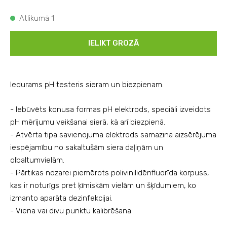
Atlikumā 1
IELIKT GROZĀ
Iedurams pH testeris sieram un biezpienam.
- Iebūvēts konusa formas pH elektrods, speciāli izveidots
pH mērījumu veikšanai sierā, kā arī biezpienā.
- Atvērta tipa savienojuma elektrods samazina aizsērējuma
iespējamību no sakaltušām siera daļiņām un
olbaltumvielām.
- Pārtikas nozarei piemērots polivinilidēnfluorīda korpuss,
kas ir noturīgs pret ķīmiskām vielām un šķīdumiem, ko
izmanto aparāta dezinfekcijai.
- Viena vai divu punktu kalibrēšana.