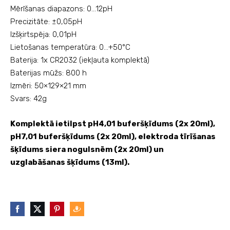
Mērīšanas diapazons: 0...12pH
Precizitāte:
±0,05pH
Izšķirtspēja: 0,01pH
Lietošanas temperatūra: 0...+50°C
Baterija: 1x CR2032 (iekļauta komplektā)
Baterijas mūžs: 800 h
Izmēri: 50×129×21 mm
Svars: 42g
Komplektā ietilpst pH4,01 buferšķīdums (2x 20ml),
pH7,01
buferšķīdums (
2x 20ml
), elektroda tīrīšanas
šķīdums siera nogulsnēm
(2x
20ml
) un
uzglabāšanas šķīdums (13ml)
.