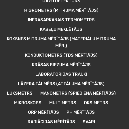
GĀZU DETEKTORS
HIGROMETRS (MITRUMA MĒRĪTĀJS)
INFRASARKANAIS TERMOMETRS
KABEĻU MEKLĒTĀJS
KOKSNES MITRUMA MĒRĪTĀJS (MATERIĀLU MITRUMA
MĒR.)
KONDUKTOMETRS (TDS MĒRĪTĀJS)
KRĀSAS BIEZUMA MĒRĪTĀJS
LABORATORIJAS TRAUKI
LĀZERA TĀLMĒRS (ATTĀLUMA MĒRĪTĀJS)
LUKSMETRS
MANOMETRS (SPIEDIENA MĒRĪTĀJS)
MIKROSKOPS
MULTIMETRS
OKSIMETRS
ORP MĒRĪTĀJS
PH MĒRĪTĀJS
RADIĀCIJAS MĒRĪTĀJS
SVARI