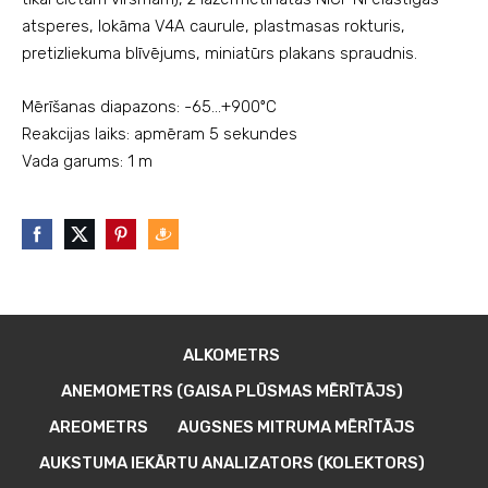
atsperes, lokāma V4A caurule, plastmasas rokturis, 
pretizliekuma blīvējums, miniatūrs plakans spraudnis.
Mērīšanas diapazons: -65…+900ºC
Reakcijas laiks: apmēram 5 sekundes
Vada garums: 1 m
ALKOMETRS
ANEMOMETRS (GAISA PLŪSMAS MĒRĪTĀJS)
AREOMETRS
AUGSNES MITRUMA MĒRĪTĀJS
AUKSTUMA IEKĀRTU ANALIZATORS (KOLEKTORS)