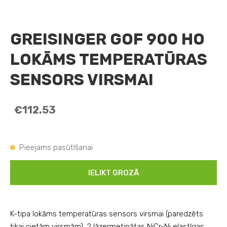
GREISINGER GOF 900 HO
LOKĀMS TEMPERATŪRAS
SENSORS VIRSMAI
€112.53
Pieejams pasūtīšanai
IELIKT GROZĀ
K-tipa lokāms temperatūras sensors virsmai (paredzēts 
tikai cietām virsmām), 2 lāzermetinātas NiCr-Ni elastīgas 